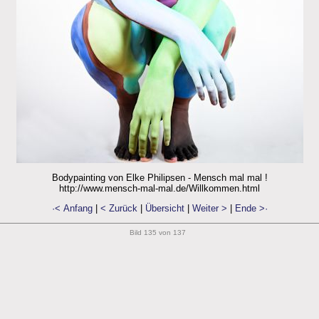
Bodypainting von Elke Philipsen - Mensch mal mal !
http://www.mensch-mal-mal.de/Willkommen.html
·< Anfang
|
< Zurück
|
Übersicht
|
Weiter >
|
Ende >·
Bild 135 von 137