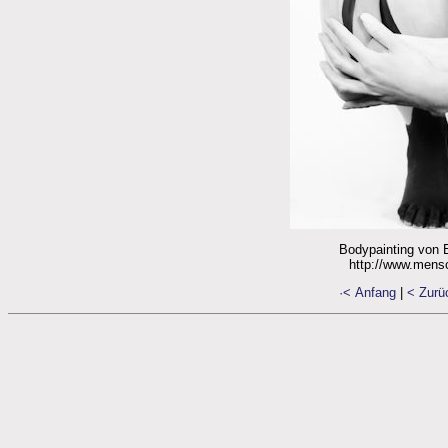
Bodypainting von E
http://www.mens
·< Anfang
|
< Zurü