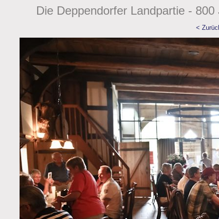
Die Deppendorfer Landpartie - 800 
< Zurüc