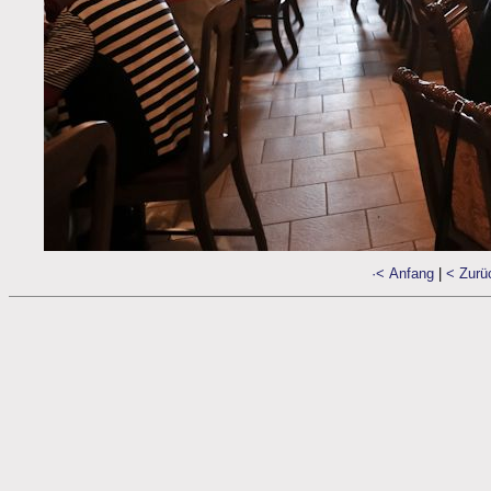
·< Anfang
|
< Zurü