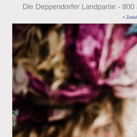
Die Deppendorfer Landpartie - 800 
< Zurüc