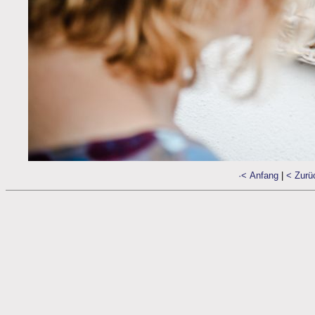
·< Anfang
|
< Zurü