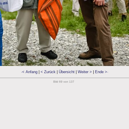
·< Anfang
|
< Zurück
|
Übersicht
|
Weiter >
|
Ende >·
Bild 69 von 137