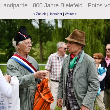
Landpartie - 800 Jahre Bielefeld - Fotos v
< Zurück
|
Übersicht
|
Weiter >