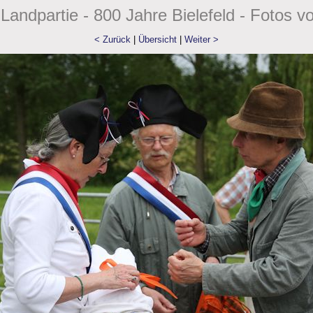
Landpartie - 800 Jahre Bielefeld - Fotos v
< Zurück
|
Übersicht
|
Weiter >