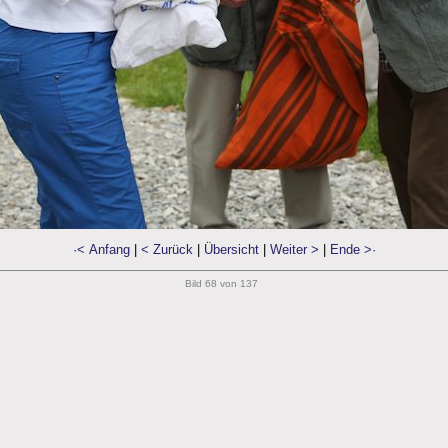
·< Anfang
|
< Zurück
|
Übersicht
|
Weiter >
|
Ende >·
Bild 68 von 137