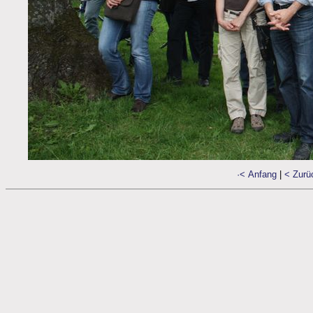
·< Anfang
|
< Zurü