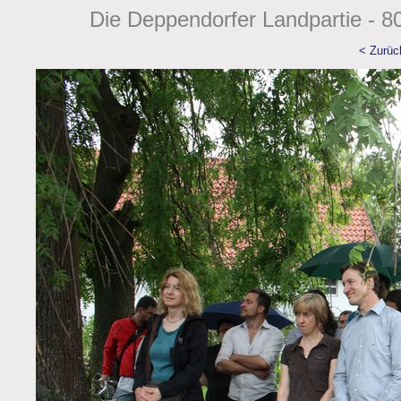
Die Deppendorfer Landpartie - 80
< Zurüc