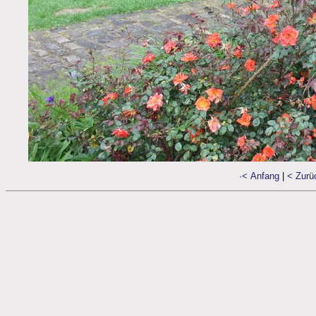
·< Anfang
|
< Zurü