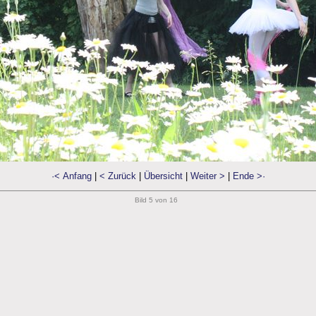
·< Anfang
|
< Zurück
|
Übersicht
|
Weiter >
|
Ende >·
Bild 5 von 16