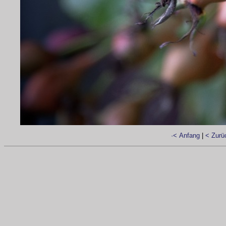
·< Anfang
|
< Zurü