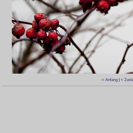
·< Anfang
|
< Zurü