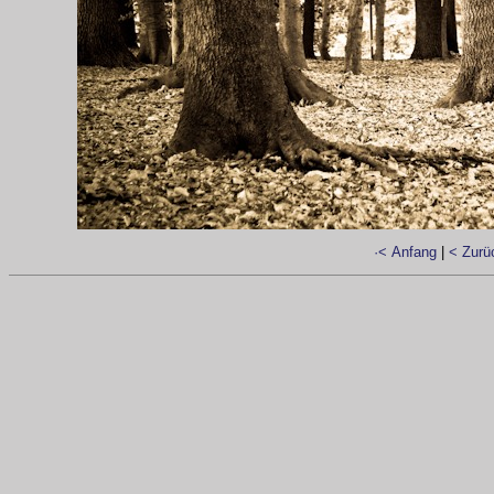
·< Anfang
|
< Zurü