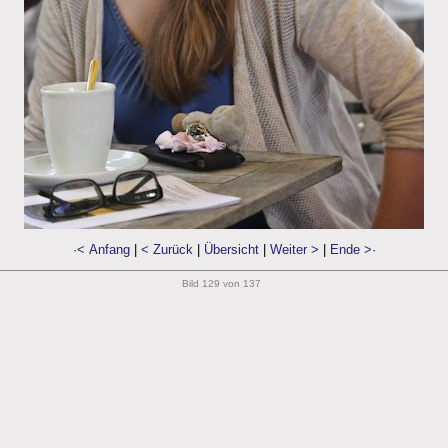
·< Anfang
|
< Zurück
|
Übersicht
|
Weiter >
|
Ende >·
Bild 129 von 137