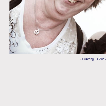
·< Anfang
|
< Zurü