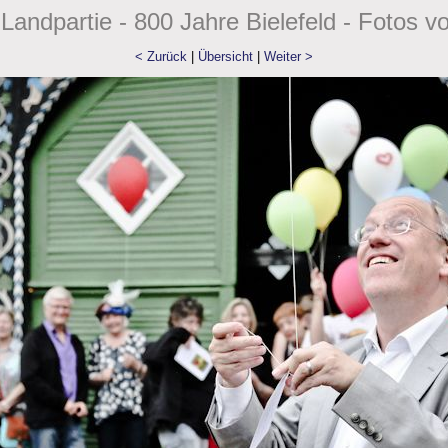
Landpartie - 800 Jahre Bielefeld - Fotos v
< Zurück
|
Übersicht
|
Weiter >