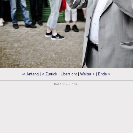
·< Anfang
|
< Zurück
|
Übersicht
|
Weiter >
|
Ende >·
Bild 108 von 137