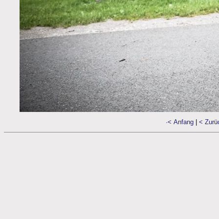
·< Anfang
|
< Zurü