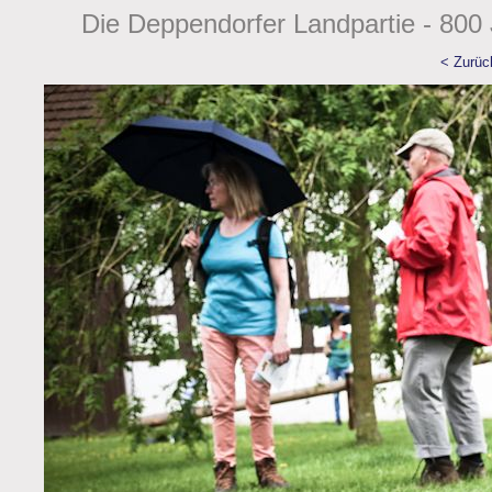
Die Deppendorfer Landpartie - 800 
< Zurüc