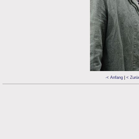
·< Anfang
|
< Zurü