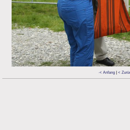
·< Anfang
|
< Zurü