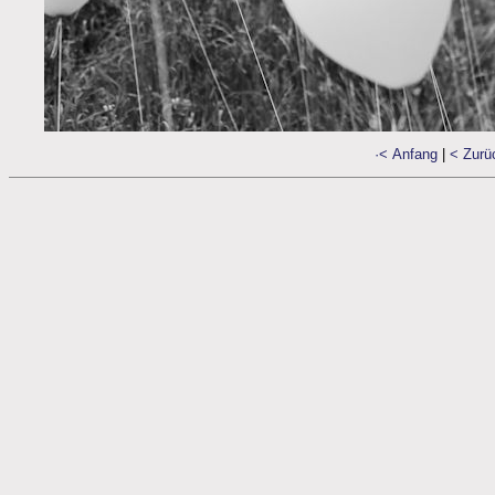
·< Anfang
|
< Zurü