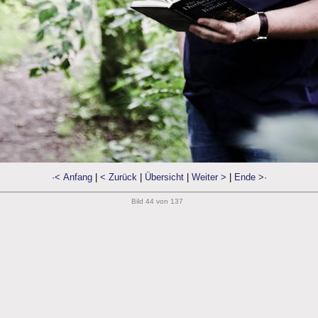
·< Anfang
|
< Zurück
|
Übersicht
|
Weiter >
|
Ende >·
Bild 44 von 137