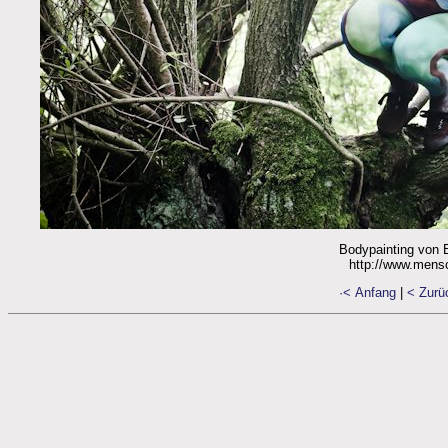
Bodypainting von E
http://www.mens
·< Anfang
|
< Zurü