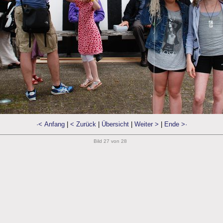
·< Anfang
|
< Zurück
|
Übersicht
|
Weiter >
|
Ende >·
Bild 27 von 28