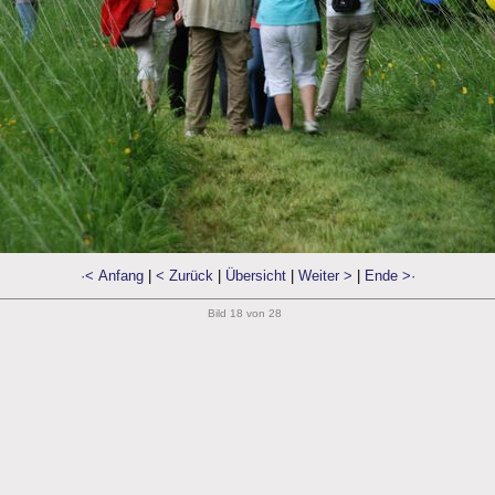
·< Anfang
|
< Zurück
|
Übersicht
|
Weiter >
|
Ende >·
Bild 18 von 28