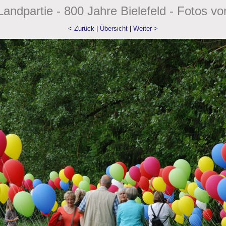
andpartie - 800 Jahre Bielefeld - Fotos vo
< Zurück
|
Übersicht
|
Weiter >